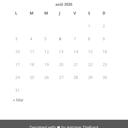
août 2026
L
M
M
J
V
S
D
1
2
3
4
5
6
7
8
9
10
11
12
13
14
15
16
17
18
19
20
21
22
23
24
25
26
27
28
29
30
31
« Mar
Designed with ❤︎ by Antoine Thiébaut