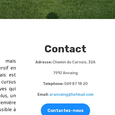
Contact
e mais
Adresse:
Chemin du Carnois, 32A
rsif en
7910 Anvaing
ais est
n cursus
Telephone:
069 87 18 20
ves qui
Email:
aranvaing@hotmail.com
lus, un
remière
ssible à
Contactez-nous